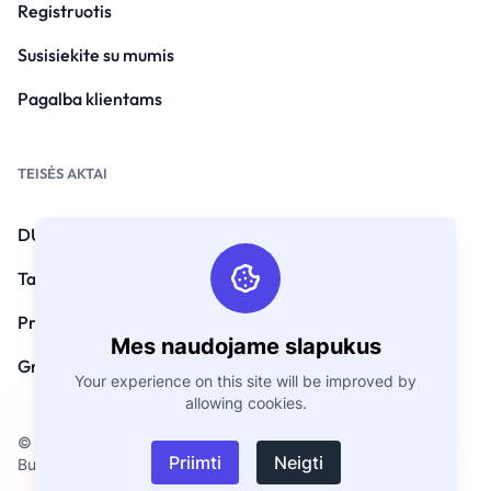
Registruotis
Susisiekite su mumis
Pagalba klientams
TEISĖS AKTAI
DUK
Taisyklės ir sąlygos
Privatumo politika
Mes naudojame slapukus
Grąžinimo politika
Your experience on this site will be improved by
allowing cookies.
© Autorių teisės 2026. Visos teisės saugomos
Priimti
Neigti
BusinessCard.Digital.